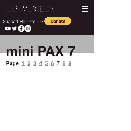
OurMusicBox
Support Me Here --->
mini PAX 7
Page
1
2
3
4
5
6
7
8
9